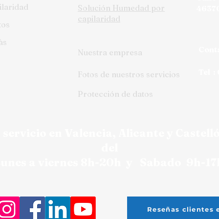
ilaridad
Solución Humedad por
46370
capilaridad
tos
às
Cont
Nuestra empresa
Tel :
Fotos de nuestros servicios
Protección de datos
 servicio en
Valencia,
Alicante y Castell
del
unes a viernes 8h-20h y Sabado 9h-17
Reseñas clientes