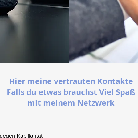
Hier meine vertrauten Kontakte
Falls du etwas brauchst Viel Spaß
mit meinem Netzwerk
gegen Kapillarität