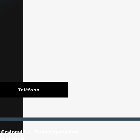
Teléfono
ofesional S.L. Tecnicreparacion,
 Vencejo, 9