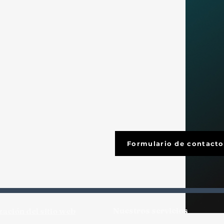
Formulario de contacto
Nuestros servicios
zación del sitio web