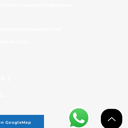
 Chiva. Comunidad Valenciana
act@tecnicreparacion.com
 648 89 79 74
ón y
h.
 en GoogleMap