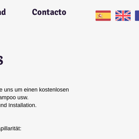
ad
Contacto
s
ie uns um einen kostenlosen
hampoo usw.
nd Installation.
llarität: