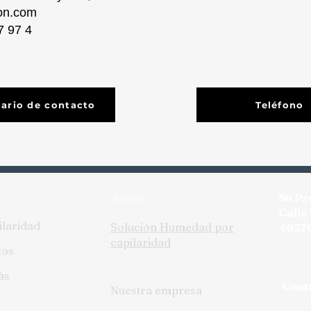
ion.com
7 97 4
ario de contacto
Teléfono
Ayuda
Su Pr
Calle
ilaridad
Solución Humedad por
46370
capilaridad
tos
às
Cont
Nuestra empresa