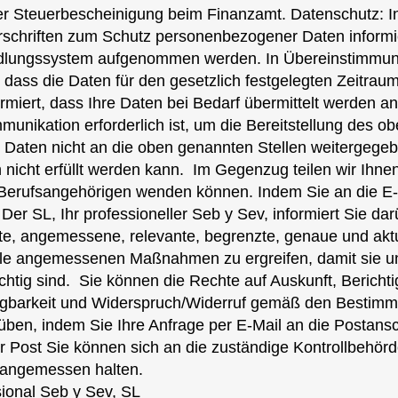
t der Steuerbescheinigung beim Finanzamt. Datenschutz: 
chriften zum Schutz personenbezogener Daten informier
ndlungssystem aufgenommen werden. In Übereinstimmun
t, dass die Daten für den gesetzlich festgelegten Zeitrau
rmiert, dass Ihre Daten bei Bedarf übermittelt werden an
mmunikation erforderlich ist, um die Bereitstellung des 
die Daten nicht an die oben genannten Stellen weitergege
nicht erfüllt werden kann. ​ Im Gegenzug teilen wir Ihne
 Berufsangehörigen wenden können. Indem Sie an die E-
 Der SL, Ihr professioneller Seb y Sev, informiert Sie da
nte, angemessene, relevante, begrenzte, genaue und aktu
 alle angemessenen Maßnahmen zu ergreifen, damit sie u
chtig sind. ​ Sie können die Rechte auf Auskunft, Berich
gbarkeit und Widerspruch/Widerruf gemäß den Bestimm
n, indem Sie Ihre Anfrage per E-Mail an die Postanschr
r Post Sie können sich an die zuständige Kontrollbehö
 angemessen halten.
sional Seb y Sev, SL